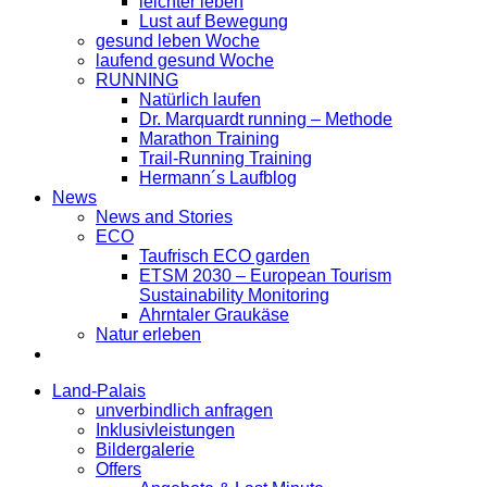
leichter leben
Lust auf Bewegung
gesund leben Woche
laufend gesund Woche
RUNNING
Natürlich laufen
Dr. Marquardt running – Methode
Marathon Training
Trail-Running Training
Hermann´s Laufblog
News
News and Stories
ECO
Taufrisch ECO garden
ETSM 2030 – European Tourism
Sustainability Monitoring
Ahrntaler Graukäse
Natur erleben
Land-Palais
unverbindlich anfragen
Inklusivleistungen
Bildergalerie
Offers