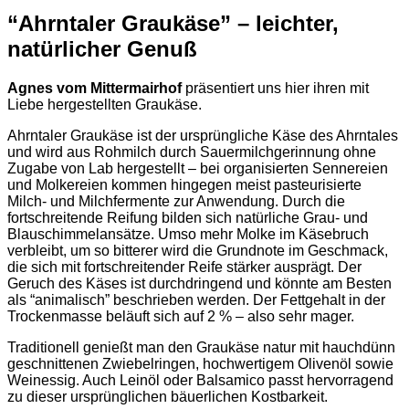
“Ahrntaler Graukäse” – leichter,
natürlicher Genuß
Agnes vom Mittermairhof
präsentiert uns hier ihren mit
Liebe hergestellten Graukäse.
Ahrntaler Graukäse ist der ursprüngliche Käse des Ahrntales
und wird aus Rohmilch durch Sauermilchgerinnung ohne
Zugabe von Lab hergestellt – bei organisierten Sennereien
und Molkereien kommen hingegen meist pasteurisierte
Milch- und Milchfermente zur Anwendung. Durch die
fortschreitende Reifung bilden sich natürliche Grau- und
Blauschimmelansätze. Umso mehr Molke im Käsebruch
verbleibt, um so bitterer wird die Grundnote im Geschmack,
die sich mit fortschreitender Reife stärker ausprägt. Der
Geruch des Käses ist durchdringend und könnte am Besten
als “animalisch” beschrieben werden. Der Fettgehalt in der
Trockenmasse beläuft sich auf 2 % – also sehr mager.
Traditionell genießt man den Graukäse natur mit hauchdünn
geschnittenen Zwiebelringen, hochwertigem Olivenöl sowie
Weinessig. Auch Leinöl oder Balsamico passt hervorragend
zu dieser ursprünglichen bäuerlichen Kostbarkeit.