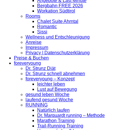
Angebote & Last Minute
Bergbahn FREE 2026
Workation Südtirol
Rooms
Chalet Suite Ahrntal
Romantic
Sissi
Wellness und Entschleunigung
Anreise
Impressum
Privacy | Datenschutzerklärung
Preise & Buchen
foreveryoung
Dr. Strunz Diät
Dr. Strunz schnell abnehmen
foreveryoung – Konzept
leichter leben
Lust auf Bewegung
gesund leben Woche
laufend gesund Woche
RUNNING
Natürlich laufen
Dr. Marquardt running – Methode
Marathon Training
Trail-Running Training