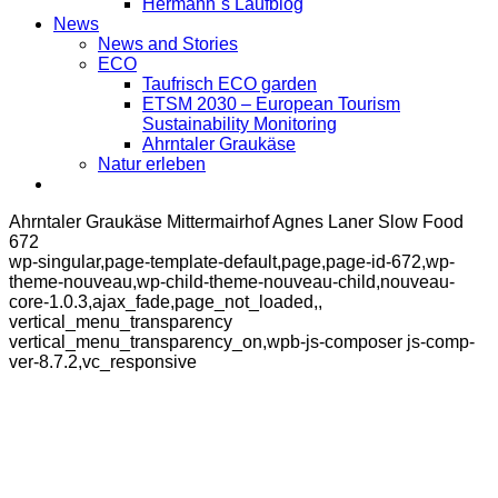
Hermann´s Laufblog
News
News and Stories
ECO
Taufrisch ECO garden
ETSM 2030 – European Tourism
Sustainability Monitoring
Ahrntaler Graukäse
Natur erleben
Ahrntaler Graukäse Mittermairhof Agnes Laner Slow Food
672
wp-singular,page-template-default,page,page-id-672,wp-
theme-nouveau,wp-child-theme-nouveau-child,nouveau-
core-1.0.3,ajax_fade,page_not_loaded,,
vertical_menu_transparency
vertical_menu_transparency_on,wpb-js-composer js-comp-
ver-8.7.2,vc_responsive