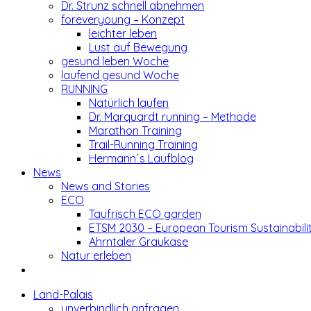
Dr. Strunz schnell abnehmen
foreveryoung – Konzept
leichter leben
Lust auf Bewegung
gesund leben Woche
laufend gesund Woche
RUNNING
Natürlich laufen
Dr. Marquardt running – Methode
Marathon Training
Trail-Running Training
Hermann´s Laufblog
News
News and Stories
ECO
Taufrisch ECO garden
ETSM 2030 – European Tourism Sustainabili
Ahrntaler Graukäse
Natur erleben
Land-Palais
unverbindlich anfragen