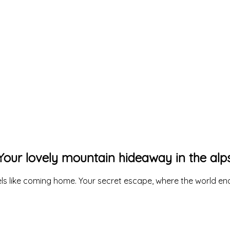
WELCOME @ YOUR MOUNTAIN HIDEAWAY
eless retreat in a breathtaking alpine
Your lovely mountain hideaway in the alp
eels like coming home. Your secret escape, where the world e