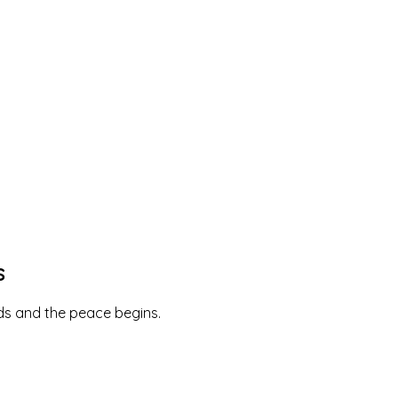
 scenery
s
nds and the peace begins.