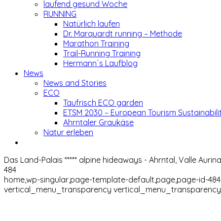
laufend gesund Woche
RUNNING
Natürlich laufen
Dr. Marquardt running – Methode
Marathon Training
Trail-Running Training
Hermann´s Laufblog
News
News and Stories
ECO
Taufrisch ECO garden
ETSM 2030 – European Tourism Sustainabili
Ahrntaler Graukäse
Natur erleben
Das Land-Palais ***** alpine hideaways - Ahrntal, Valle Aurin
484
home,wp-singular,page-template-default,page,page-id-48
vertical_menu_transparency vertical_menu_transparency_