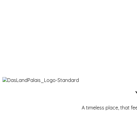
A tim
A timeless place, that f