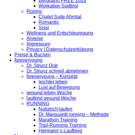
Bergbahn FREE 2026
Workation Südtirol
Rooms
Chalet Suite Ahrntal
Romantic
Sissi
Wellness und Entschleunigung
Anreise
Impressum
Privacy | Datenschutzerklärung
Preise & Buchen
foreveryoung
Dr. Strunz Diät
Dr. Strunz schnell abnehmen
foreveryoung – Konzept
leichter leben
Lust auf Bewegung
gesund leben Woche
laufend gesund Woche
RUNNING
Natürlich laufen
Dr. Marquardt running – Methode
Marathon Training
Trail-Running Training
Hermann´s Laufblog