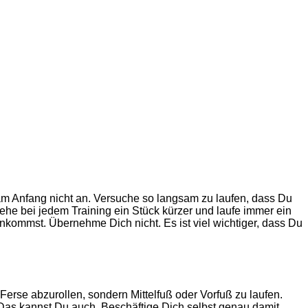
m Anfang nicht an. Versuche so langsam zu laufen, dass Du
he bei jedem Training ein Stück kürzer und laufe immer ein
ankommst. Übernehme Dich nicht. Es ist viel wichtiger, dass Du
Ferse abzurollen, sondern Mittelfuß oder Vorfuß zu laufen.
. Das kannst Du auch. Beschäftige Dich selbst genau damit,