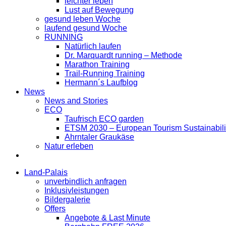
leichter leben
Lust auf Bewegung
gesund leben Woche
laufend gesund Woche
RUNNING
Natürlich laufen
Dr. Marquardt running – Methode
Marathon Training
Trail-Running Training
Hermann´s Laufblog
News
News and Stories
ECO
Taufrisch ECO garden
ETSM 2030 – European Tourism Sustainabilit
Ahrntaler Graukäse
Natur erleben
Land-Palais
unverbindlich anfragen
Inklusivleistungen
Bildergalerie
Offers
Angebote & Last Minute