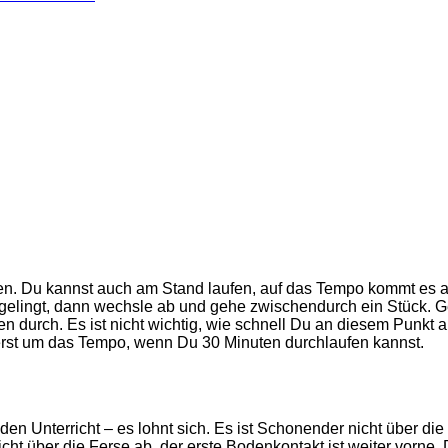
n. Du kannst auch am Stand laufen, auf das Tempo kommt es a
gelingt, dann wechsle ab und gehe zwischendurch ein Stück. Ge
en durch. Es ist nicht wichtig, wie schnell Du an diesem Punkt 
 erst um das Tempo, wenn Du 30 Minuten durchlaufen kannst.
en Unterricht – es lohnt sich. Es ist Schonender nicht über die 
icht über die Ferse ab, der erste Bodenkontakt ist weiter vorne