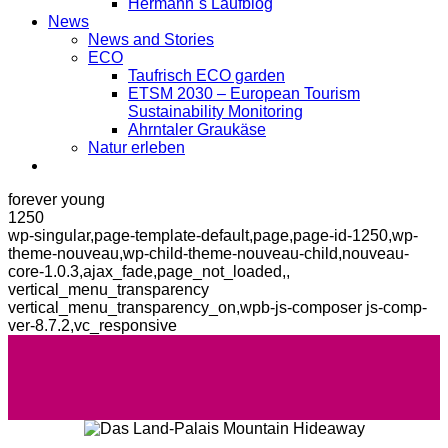
Hermann´s Laufblog
News
News and Stories
ECO
Taufrisch ECO garden
ETSM 2030 – European Tourism
Sustainability Monitoring
Ahrntaler Graukäse
Natur erleben
forever young
1250
wp-singular,page-template-default,page,page-id-1250,wp-
theme-nouveau,wp-child-theme-nouveau-child,nouveau-
core-1.0.3,ajax_fade,page_not_loaded,,
vertical_menu_transparency
vertical_menu_transparency_on,wpb-js-composer js-comp-
ver-8.7.2,vc_responsive
forever young
FOREVER YOUNG