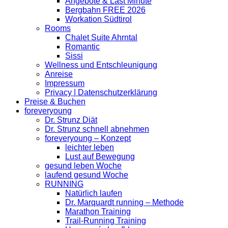
Angebote & Last Minute
Bergbahn FREE 2026
Workation Südtirol
Rooms
Chalet Suite Ahrntal
Romantic
Sissi
Wellness und Entschleunigung
Anreise
Impressum
Privacy | Datenschutzerklärung
Preise & Buchen
foreveryoung
Dr. Strunz Diät
Dr. Strunz schnell abnehmen
foreveryoung – Konzept
leichter leben
Lust auf Bewegung
gesund leben Woche
laufend gesund Woche
RUNNING
Natürlich laufen
Dr. Marquardt running – Methode
Marathon Training
Trail-Running Training