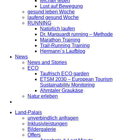
leichter leben
Lust auf Bewegung
gesund leben Woche
laufend gesund Woche
RUNNING
Natürlich laufen
Dr. Marquardt running – Methode
Marathon Training
Trail-Running Training
Hermann´s Laufblog
News
News and Stories
ECO
Taufrisch ECO garden
ETSM 2030 – European Tourism
Sustainability Monitoring
Ahrntaler Graukäse
Natur erleben
Land-Palais
unverbindlich anfragen
Inklusivleistungen
Bildergalerie
Offers