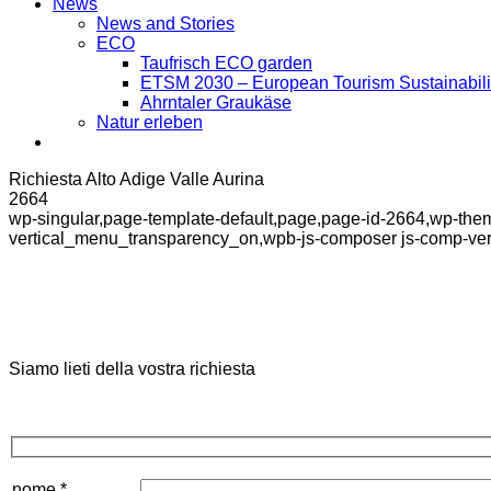
News
News and Stories
ECO
Taufrisch ECO garden
ETSM 2030 – European Tourism Sustainabilit
Ahrntaler Graukäse
Natur erleben
Richiesta Alto Adige Valle Aurina
2664
wp-singular,page-template-default,page,page-id-2664,wp-th
vertical_menu_transparency_on,wpb-js-composer js-comp-ver
RICHIESTA
Siamo lieti della vostra richiesta
nome *