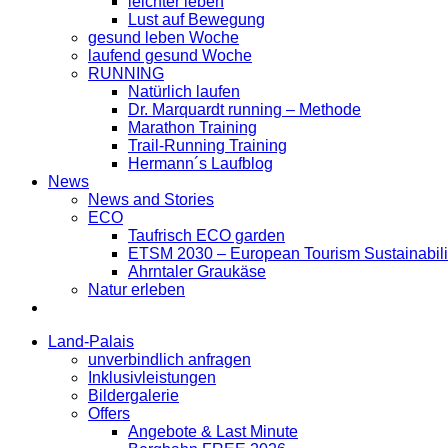
leichter leben
Lust auf Bewegung
gesund leben Woche
laufend gesund Woche
RUNNING
Natürlich laufen
Dr. Marquardt running – Methode
Marathon Training
Trail-Running Training
Hermann´s Laufblog
News
News and Stories
ECO
Taufrisch ECO garden
ETSM 2030 – European Tourism Sustainabilit
Ahrntaler Graukäse
Natur erleben
Land-Palais
unverbindlich anfragen
Inklusivleistungen
Bildergalerie
Offers
Angebote & Last Minute