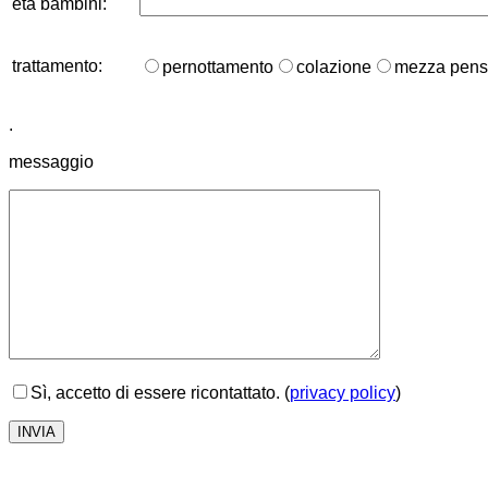
eta bambini:
trattamento:
pernottamento
colazione
mezza pens
.
messaggio
Sì, accetto di essere ricontattato. (
privacy policy
)