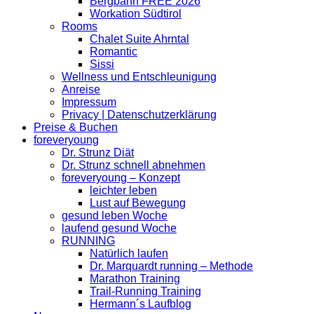
Bergbahn FREE 2026
Workation Südtirol
Rooms
Chalet Suite Ahrntal
Romantic
Sissi
Wellness und Entschleunigung
Anreise
Impressum
Privacy | Datenschutzerklärung
Preise & Buchen
foreveryoung
Dr. Strunz Diät
Dr. Strunz schnell abnehmen
foreveryoung – Konzept
leichter leben
Lust auf Bewegung
gesund leben Woche
laufend gesund Woche
RUNNING
Natürlich laufen
Dr. Marquardt running – Methode
Marathon Training
Trail-Running Training
Hermann´s Laufblog