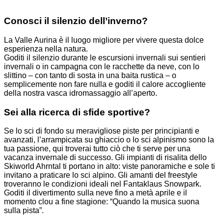
Conosci il silenzio dell’inverno?
La Valle Aurina è il luogo migliore per vivere questa dolce
esperienza nella natura.
Goditi il silenzio durante le escursioni invernali sui sentieri
invernali o in campagna con le racchette da neve, con lo
slittino – con tanto di sosta in una baita rustica – o
semplicemente non fare nulla e goditi il calore accogliente
della nostra vasca idromassaggio all’aperto.
Sei alla ricerca di sfide sportive?
Se lo sci di fondo su meravigliose piste per principianti e
avanzati, l’arrampicata su ghiaccio o lo sci alpinismo sono la
tua passione, qui troverai tutto ciò che ti serve per una
vacanza invernale di successo. Gli impianti di risalita dello
Skiworld Ahrntal ti portano in alto: viste panoramiche e sole ti
invitano a praticare lo sci alpino. Gli amanti del freestyle
troveranno le condizioni ideali nel Fantaklaus Snowpark.
Goditi il divertimento sulla neve fino a metà aprile e il
momento clou a fine stagione: “Quando la musica suona
sulla pista”.