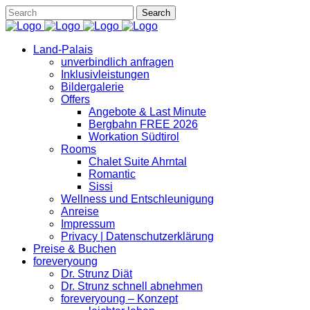
Land-Palais
unverbindlich anfragen
Inklusivleistungen
Bildergalerie
Offers
Angebote & Last Minute
Bergbahn FREE 2026
Workation Südtirol
Rooms
Chalet Suite Ahrntal
Romantic
Sissi
Wellness und Entschleunigung
Anreise
Impressum
Privacy | Datenschutzerklärung
Preise & Buchen
foreveryoung
Dr. Strunz Diät
Dr. Strunz schnell abnehmen
foreveryoung – Konzept