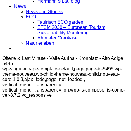
Hermann´s Laufblog
News
News and Stories
ECO
Taufrisch ECO garden
ETSM 2030 – European Tourism
Sustainability Monitoring
Ahrntaler Graukäse
Natur erleben
Offerte & Last Minute - Valle Aurina - Kronplatz - Alto Adige
5495
wp-singular,page-template-default,page,page-id-5495,wp-
theme-nouveau,wp-child-theme-nouveau-child,nouveau-
core-1.0.3,ajax_fade,page_not_loaded,,
vertical_menu_transparency
vertical_menu_transparency_on,wpb-js-composer js-comp-
ver-8.7.2,vc_responsive