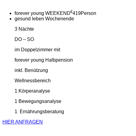
€
forever young WEEKEND
419
Person
gesund leben Wochenende
3 Nächte
DO – SO
im Doppelzimmer mit
forever young Halbpension
inkl. Benützung
Wellnessbereich
1 Körperanalyse
1 Bewegungsanalyse
1 Ernährungsberatung
HIER ANFRAGEN