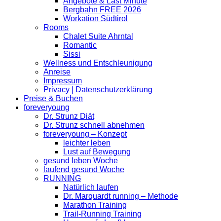
Angebote & Last Minute
Bergbahn FREE 2026
Workation Südtirol
Rooms
Chalet Suite Ahrntal
Romantic
Sissi
Wellness und Entschleunigung
Anreise
Impressum
Privacy | Datenschutzerklärung
Preise & Buchen
foreveryoung
Dr. Strunz Diät
Dr. Strunz schnell abnehmen
foreveryoung – Konzept
leichter leben
Lust auf Bewegung
gesund leben Woche
laufend gesund Woche
RUNNING
Natürlich laufen
Dr. Marquardt running – Methode
Marathon Training
Trail-Running Training