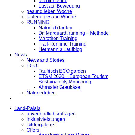
leichter leben
Lust auf Bewegung
gesund leben Woche
laufend gesund Woche
RUNNING
Natürlich laufen
Dr. Marquardt running – Methode
Marathon Training
Trail-Running Training
Hermann´s Laufblog
News
News and Stories
ECO
Taufrisch ECO garden
ETSM 2030 – European Tourism
Sustainability Monitoring
Ahrntaler Graukäse
Natur erleben
Land-Palais
unverbindlich anfragen
Inklusivleistungen
Bildergalerie
Offers